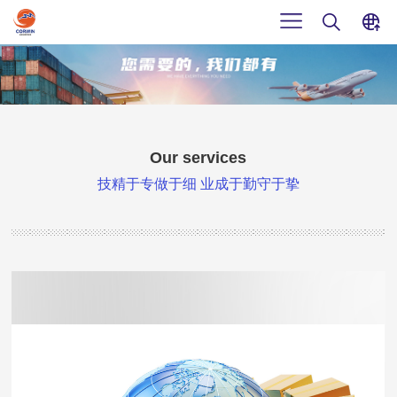
CN
首页
EN
关于我们
Our services
公司简介
Our services
技精于专做于细 业成于勤守于挚
发展历程
项目案例
海运 SEA FREIGHT
企业文化
空运 AIR FREIGHT
荣誉认证
新闻动态
大宗散杂货物 Large Transportation
合作伙伴
整柜&散货双清 CL&Bulk Cargo Double-customs clearance
联系我们
公司动态 The latest news of us
人才招聘
仓储/报关/拖车 Warehousing / Customs declaration/ Trucking
行业资讯 Information shares
联系方式
在线留言