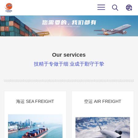
CN
首页
EN
关于我们
Our services
公司简介
Our services
技精于专做于细 业成于勤守于挚
发展历程
项目案例
海运 SEA FREIGHT
企业文化
空运 AIR FREIGHT
荣誉认证
新闻动态
大宗散杂货物 Large Transportation
合作伙伴
整柜&散货双清 CL&Bulk Cargo Double-customs clearance
联系我们
公司动态 The latest news of us
海运 SEA FREIGHT
空运 AIR FREIGHT
人才招聘
仓储/报关/拖车 Warehousing / Customs declaration/ Trucking
行业资讯 Information shares
联系方式
在线留言